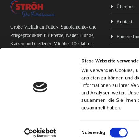
Über uns
Kontakt
Große Vielfalt an Futter-, Supplemente- und
Pflegeprodukten für Pferde, Nager, Hunde,
Bankverbi
Katzen und Gefieder. Mit über 100 Jahren
Impressum
Erfahrung in der Futterproduktion bist du bei
uns in erfahrenen und kompetenten Händen!
Diese Webseite verwende
Datenschut
Wir verwenden Cookies, um
anbieten zu können und di
AGB
Informationen zu Ihrer Ve
und Analysen weiter. Unse
zusammen, die Sie ihnen b
Geflügelfutter
Nagerfutter
Pferdefutter
Kontaktieren Si
gesammelt haben.
© Wilhelm Ströh jun. GmbH & Co. KG
Einwilligungsauswahl
Notwendig