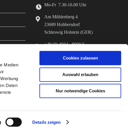
Mo-Fr 7.30-16.00 Uhr
Am Mühlenberg 4
23689 Hobbersdorf
Schleswig Holstein (GER)
+49 (0) 4504 - 8009 0
+49 (0) 4504 - 8009 70
Cookies zulassen
er Herstellung
info@diefutterkammer.de
le Medien
ir
www.stroeh-hobbersdorf.de
Auswahl erlauben
, Werbung
ren Daten
Nur notwendige Cookies
ienste
g
Details zeigen