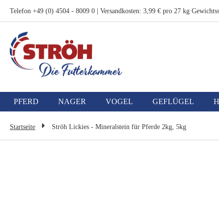
Zum
Telefon +49 (0) 4504 - 8009 0 | Versandkosten: 3,99 € pro 27 kg Gewichtss
Inhalt
springen
PFERD
NAGER
VOGEL
GEFLÜGEL
Startseite
Ströh Lickies - Mineralstein für Pferde 2kg, 5kg
Zum
Ende
der
Bildgalerie
springen