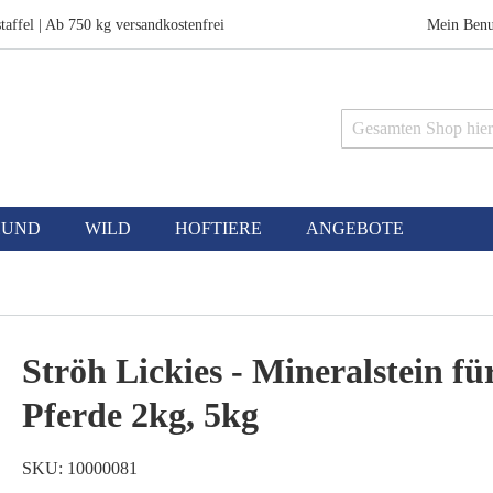
taffel | Ab 750 kg versandkostenfrei
Mein Benu
Suche
HUND
WILD
HOFTIERE
ANGEBOTE
Ströh Lickies - Mineralstein fü
Pferde 2kg, 5kg
SKU
10000081