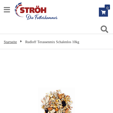
Zum
0
Inhalt
springen
Su
Startseite
Rudloff Terassenmix Schalenlos 10kg
Zum
Ende
der
Bildgalerie
springen