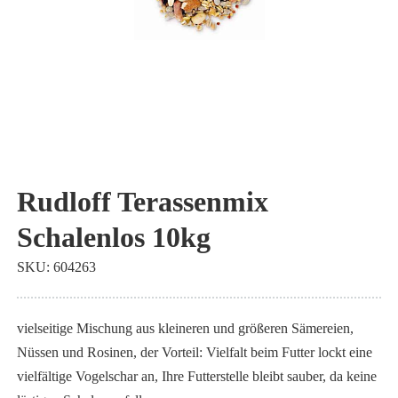
Zum
Anfang
Rudloff Terassenmix
der
Schalenlos 10kg
Bildgalerie
springen
SKU
604263
vielseitige Mischung aus kleineren und größeren Sämereien,
Nüssen und Rosinen, der Vorteil: Vielfalt beim Futter lockt eine
vielfältige Vogelschar an, Ihre Futterstelle bleibt sauber, da keine