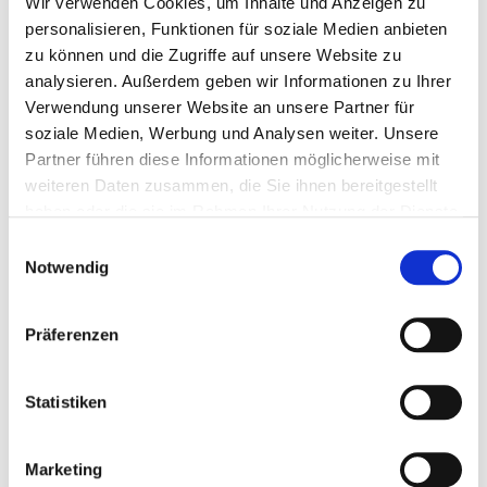
Sonderangeboten und zu neuen Produkten
Wir verwenden Cookies, um Inhalte und Anzeigen zu
personalisieren, Funktionen für soziale Medien anbieten
Hier anmelden
zu können und die Zugriffe auf unsere Website zu
analysieren. Außerdem geben wir Informationen zu Ihrer
Verwendung unserer Website an unsere Partner für
Artikelbeschreibung
soziale Medien, Werbung und Analysen weiter. Unsere
Partner führen diese Informationen möglicherweise mit
Hier ist für jeden Schnabel etwas dabei: Rosinen,
weiteren Daten zusammen, die Sie ihnen bereitgestellt
Haferflocken und Fettfutter werden gern ange-nommen von
haben oder die sie im Rahmen Ihrer Nutzung der Dienste
Weichfressern wie Rotkehlchen und Amseln. Geschälte
gesammelt haben.
Einwilligungsauswahl
Sonnenblumenkerne und Erd-nüsse liefern viele
Notwendig
hochwertige Öle und Proteine und sind optimal für
Körnerfresser wie Meisen, Finken und Spatzen. Für
Präferenzen
Liebhaber kleiner Säm-ereien sind verschiedene Hirsearten
enthalten. Diese vielseitige Mischung ist zur Ganzjahres-
Statistiken
fütterung geeignet und beliebt bei einer Vielzahl gefiederter
Gäste.
Marketing