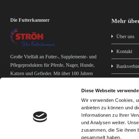
Die Futterkammer
Mehr über
Über uns
Kontakt
Große Vielfalt an Futter-, Supplemente- und
Pflegeprodukten für Pferde, Nager, Hunde,
Bankverbi
Katzen und Gefieder. Mit über 100 Jahren
Impressum
Erfahrung in der Futterproduktion bist du bei
uns in erfahrenen und kompetenten Händen!
Diese Webseite verwende
Datenschut
Wir verwenden Cookies, um
anbieten zu können und di
AGB
Informationen zu Ihrer Ve
und Analysen weiter. Unse
zusammen, die Sie ihnen b
Geflügelfutter
Nagerfutter
Pferdefutter
Kontaktieren Si
gesammelt haben.