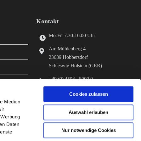
Kontakt
Mo-Fr 7.30-16.00 Uhr
Am Mühlenberg 4
23689 Hobbersdorf
Schleswig Holstein (GER)
+49 (0) 4504 - 8009 0
+49 (0) 4504 - 8009 70
Cookies zulassen
er Herstellung
info@diefutterkammer.de
le Medien
ir
www.stroeh-hobbersdorf.de
Auswahl erlauben
, Werbung
ren Daten
Nur notwendige Cookies
ienste