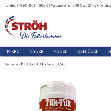
Zum
Telefon +49 (0) 4504 - 8009 0 | Versandkosten: 3,99 € pro 27 kg Gewichtss
Inhalt
springen
PFERD
NAGER
VOGEL
GEFLÜGEL
Startseite
Tük-Tük Muschelgrit 1,5kg
Zum
Ende
der
Bildgalerie
springen