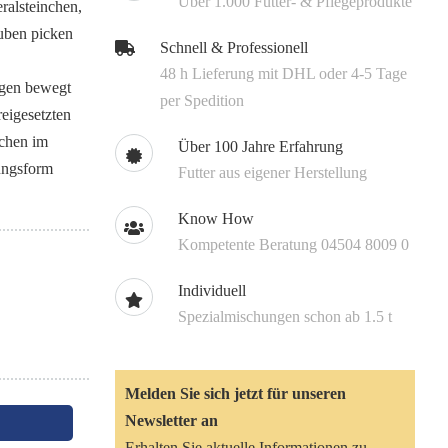
Über 1.000 Futter- & Pflegeprodukte
ralsteinchen,
uben picken
Schnell & Professionell
48 h Lieferung mit DHL oder 4-5 Tage
agen bewegt
per Spedition
reigesetzten
chen im
Über 100 Jahre Erfahrung
rungsform
Futter aus eigener Herstellung
Know How
Kompetente Beratung 04504 8009 0
Individuell
Spezialmischungen schon ab 1.5 t
Melden Sie sich jetzt für unseren
Newsletter an
Erhalten Sie aktuelle Informationen zu