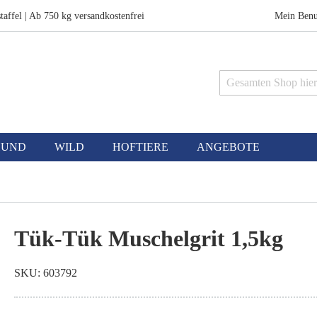
taffel | Ab 750 kg versandkostenfrei
Mein Benu
Suche
HUND
WILD
HOFTIERE
ANGEBOTE
Tük-Tük Muschelgrit 1,5kg
SKU
603792