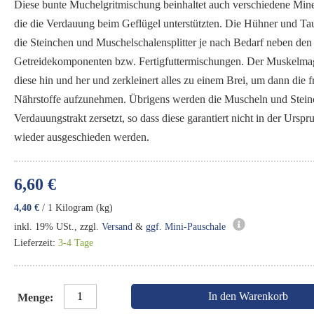
Diese bunte Muchelgritmischung beinhaltet auch verschiedene Mine
die die Verdauung beim Geflügel unterstützten. Die Hühner und Ta
die Steinchen und Muschelschalensplitter je nach Bedarf neben den
Getreidekomponenten bzw. Fertigfuttermischungen. Der Muskelm
diese hin und her und zerkleinert alles zu einem Brei, um dann die f
Nährstoffe aufzunehmen. Übrigens werden die Muscheln und Stein
Verdauungstrakt zersetzt, so dass diese garantiert nicht in der Ursp
wieder ausgeschieden werden.
6,60 €
4,40 €
/ 1 Kilogram (kg)
inkl. 19% USt., zzgl.
Versand
&
ggf. Mini-Pauschale
Lieferzeit:
3-4 Tage
In den Warenkorb
Menge