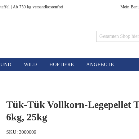
taffel | Ab 750 kg versandkostenfrei
Mein Benu
Suche
HUND
WILD
HOFTIERE
ANGEBOTE
Tük-Tük Vollkorn-Legepellet 
6kg, 25kg
SKU
3000009