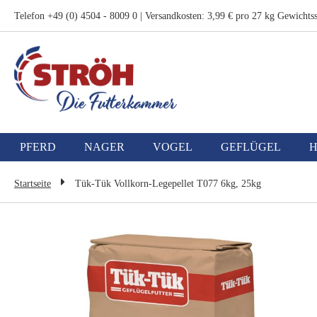
Zum
Telefon +49 (0) 4504 - 8009 0 | Versandkosten: 3,99 € pro 27 kg Gewichtss
Inhalt
springen
PFERD
NAGER
VOGEL
GEFLÜGEL
Startseite
Tük-Tük Vollkorn-Legepellet T077 6kg, 25kg
Zum
Ende
der
Bildgalerie
springen