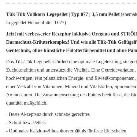
Tük-Tük Vollkorn-Legepellet | Typ 077 | 3,5 mm Pellet
(ehemal
Legepellet Hennenfutter T077)
Jetzt mit verbesserter Rezeptur inklusive Oregano und STRÖ
Darmschutz-Kräuterkomplex! Und wie alle Tük-Tük Geflügelf
Gentechnik, ohne künstliche Eidotterfärbemittel und ohne Pal
Das Tük-Tük Legepellet fördert eine optimale Legeleistung, steigert
Zuchtkondition und unterstützt die Vitalität. Eine Getreidevariation,
hochwertigen, rein pflanzlichen Energie- und Eiweißkomponenten, 
einer Vielzahl von Vitaminen, Mineral und Vitalstoffen, Spurenele
Aminosäuren. Die Zusammensetzung des Futters beeinflusst die Eier
quantität maßgeblich.
- Beste Akzeptanz durch schnabelgerechtes
- Schrot bzw. Pellets
- Optimales Kalzium-/Phosphorverhältnis für feste Eierschalen