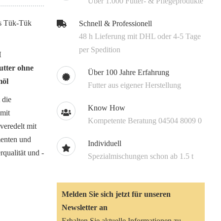
Über 1.000 Futter- & Pflegeprodukte
s Tük-Tük
Schnell & Professionell
48 h Lieferung mit DHL oder 4-5 Tage
per Spedition
H
utter ohne
Über 100 Jahre Erfahrung
möl
Futter aus eigener Herstellung
 die
Know How
 mit
Kompetente Beratung 04504 8009 0
veredelt mit
menten und
Individuell
qualität und -
Spezialmischungen schon ab 1.5 t
Melden Sie sich jetzt für unseren
Newsletter an
Erhalten Sie aktuelle Informationen zu