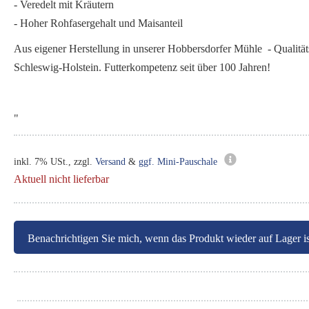
- Veredelt mit Kräutern
- Hoher Rohfasergehalt und Maisanteil
Aus eigener Herstellung in unserer Hobbersdorfer Mühle - Qualitäts
Schleswig-Holstein. Futterkompetenz seit über 100 Jahren!
"
inkl. 7% USt., zzgl.
Versand
&
ggf. Mini-Pauschale
Aktuell nicht lieferbar
Benachrichtigen Sie mich, wenn das Produkt wieder auf Lager is