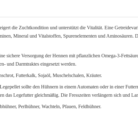
igert die Zuchtkondition und unterstützt die Vitalität. Eine Getreidevar
minen, Mineral und Vitalstoffen, Spurenelementen und Aminosäuren. Di
eine sichere Versorgung der Hennen mit pflanzlichen Omega-3-Fettsäu
n- und Darmtraktes eingesetzt werden.
chrot, Futterkalk, Sojaöl, Muschelschalen, Kräuter.
gepellet sollte den Hühnern in einem Automaten oder in einer Futter
essen das Legefutter gleichmäßig. Die Fresszeiten verlängern sich und 
bhühner, Perlhühner, Wachteln, Pfauen, Feldhühner.