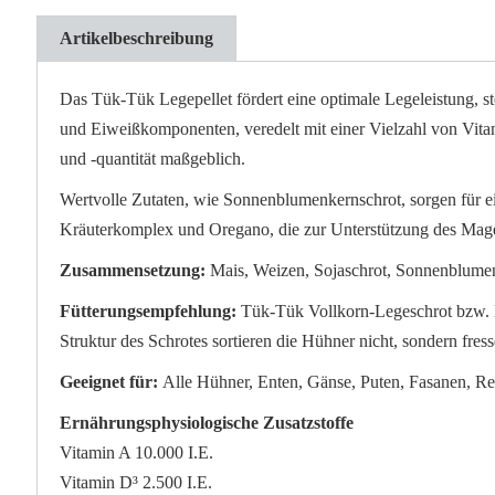
Artikelbeschreibung
Das Tük-Tük Legepellet fördert eine optimale Legeleistung, ste
und Eiweißkomponenten, veredelt mit einer Vielzahl von Vita
und -quantität maßgeblich.
Wertvolle Zutaten, wie Sonnenblumenkernschrot, sorgen für 
Kräuterkomplex und Oregano, die zur Unterstützung des Mage
Zusammensetzung:
Mais, Weizen, Sojaschrot, Sonnenblumens
Fütterungsempfehlung:
Tük-Tük Vollkorn-Legeschrot bzw. Le
Struktur des Schrotes sortieren die Hühner nicht, sondern fr
Geeignet für:
Alle Hühner, Enten, Gänse, Puten, Fasanen, Re
Ernährungsphysiologische Zusatzstoffe
Vitamin A 10.000 I.E.
Vitamin D³ 2.500 I.E.