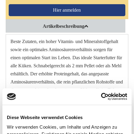
Hier anmelden
Artikelbeschreibung
Beste Zutaten, ein hoher Vitamin- und Mineralstoffgehalt
sowie ein optimales Aminosäurenverhältnis sorgen für
einen optimalen Start ins Leben. Das ideale Starterfutter für
alle Küken. Schnabelgerecht als 2 mm Pellet oder als Mehl
erhältlich. Der erhöhte Proteingehalt, das angepasste
Aminosäurenverhältnis, die rein pflanzlichen Rohstoffe und
die genau aufeinander abgestimmten Nährstoffe im Tük-
Tük Kükenstarterfutter unterstützen ein proportionales
Wachstum und damit einen gesunden Knochenbau bei den
Jungtieren. Die Mischung aus Vitaminen, Mineralstoffen
Diese Webseite verwendet Cookies
und Spurenelementen runden das Starterfutter ab. Oregano
Wir verwenden Cookies, um Inhalte und Anzeigen zu
ist besonders schmackhaft und stärkt das Immunsystem