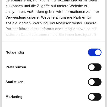
personalisieren, Funktionen für soziale Medien anbieten
sowie den sensiblen Magen-Darm-Trakt.
zu können und die Zugriffe auf unsere Website zu
analysieren. Außerdem geben wir Informationen zu Ihrer
Aus eigener Herstellung in unserer Hobbersdorfer Mühle.
Verwendung unserer Website an unsere Partner für
Qualitätsfutter aus Schleswig-Holstein. Futterkompetenz
soziale Medien, Werbung und Analysen weiter. Unsere
seit über 100 Jahren!
Partner führen diese Informationen möglicherweise mit
weiteren Daten zusammen, die Sie ihnen bereitgestellt
haben oder die sie im Rahmen Ihrer Nutzung der Dienste
Fütterungsempfehlung
gesammelt haben.
Einwilligungsauswahl
Notwendig
Zusammensetzung
Präferenzen
Herstellerinformation
Statistiken
VERWANDTE PRODUKTE
Marketing