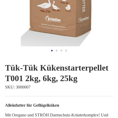
Zum
Anfang
Tük-Tük Kükenstarterpellet
der
T001 2kg, 6kg, 25kg
Bildgalerie
springen
SKU
3000007
Alleinfutter für Geflügelküken
Mit Oregano und STRÖH Darmschutz-Kräuterkomplex! Und