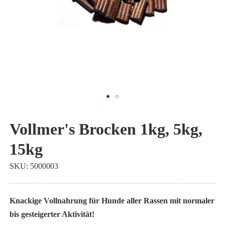
Zum
Anfang
Vollmer's Brocken 1kg, 5kg,
der
15kg
Bildgalerie
springen
SKU
5000003
Knackige Vollnahrung für Hunde aller Rassen mit normaler
bis gesteigerter Aktivität!