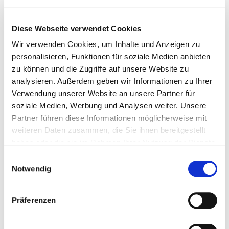
Das alles im Kaltpressverfahren zu knackigen Riegeln geformt
und anschließend mit Öl ummantelt.
Diese Webseite verwendet Cookies
Wir verwenden Cookies, um Inhalte und Anzeigen zu
Es ist für Hunde aller Rassen geeignet, die bevorzugt trockenes
personalisieren, Funktionen für soziale Medien anbieten
Futter mögen.
zu können und die Zugriffe auf unsere Website zu
analysieren. Außerdem geben wir Informationen zu Ihrer
Die in
Vollmer’s Brocken
eingesetzten bioregulierenden Zutaten
Verwendung unserer Website an unsere Partner für
und unser
Bio-Vital-Komplex PLUS
mit seinen
soziale Medien, Werbung und Analysen weiter. Unsere
unterschiedlichen Wirkstoffen können zur Gesunderhaltung,
Partner führen diese Informationen möglicherweise mit
Leistungsfähigkeit, Aussehen und Wohlbefinden beitragen.
weiteren Daten zusammen, die Sie ihnen bereitgestellt
haben oder die sie im Rahmen Ihrer Nutzung der Dienste
gesammelt haben.
Vollmer’s Brocken
können feucht (mit etwas Wasser
Einwilligungsauswahl
Notwendig
übergossen) oder trocken gefüttert werden.
Fütterungsmenge:
<fütterungsmenge:< b="">
1,5 - 2% des
Körpergewichts in Futter täglich
Präferenzen