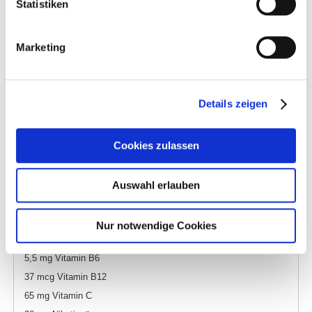
Statistiken
Analytische Bestandteile
:
26 % Protein
10% Fettgehalt
Marketing
3 % Rohfaser
7,5 % Rohasche
1,5 % Calcium
Details zeigen
1 % Phosphor
Cookies zulassen
Ernährungsphysiologische Zusatzstoffe je kg:
14000 I.E. Vitamin A
1100 I.E. Vitamin D3
Auswahl erlauben
47 mg Vitamin E
4,7 mg Vitamin B1
Nur notwendige Cookies
4,7 mg Vitamin B2
5,5 mg Vitamin B6
37 mcg Vitamin B12
65 mg Vitamin C