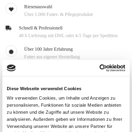
Riesenauswahl
Über 1.000 Futter- & Pflegeprodukte
Schnell & Professionell
48 h Lieferung mit DHL oder 4-5 Tage per Spedition
Über 100 Jahre Erfahrung
Futter aus eigener Herstellung
Know How
Kompetente Beratung 04504 8009 0
Diese Webseite verwendet Cookies
Individuell
Wir verwenden Cookies, um Inhalte und Anzeigen zu
Spezialmischungen schon ab 1.5 t
personalisieren, Funktionen für soziale Medien anbieten
zu können und die Zugriffe auf unsere Website zu
analysieren. Außerdem geben wir Informationen zu Ihrer
Melden Sie sich jetzt für unseren Newsletter an
Verwendung unserer Website an unsere Partner für
Erhalten Sie aktuelle Informationen zu unseren