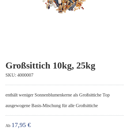
Zum
Anfang
Großsittich 10kg, 25kg
der
SKU
4000007
Bildgalerie
springen
enthält weniger Sonnenblumenkerne als Großsittiche Top
ausgewogene Basis-Mischung für alle Großsittiche
17,95 €
Ab