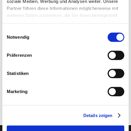
soziale Medien, Werbung und Analysen weiter. Unsere
Sonderangeboten und zu neuen Produkten
Partner führen diese Informationen möglicherweise mit
weiteren Daten zusammen, die Sie ihnen bereitgestellt
Hier anmelden
haben oder die sie im Rahmen Ihrer Nutzung der Dienste
gesammelt haben.
Einwilligungsauswahl
Artikelbeschreibung
Notwendig
enthält weniger Sonnenblumenkerne als Großsittiche Top
Präferenzen
ausgewogene Basis-Mischung für alle Großsittiche
Statistiken
Zusammensetzung
Marketing
Details zeigen