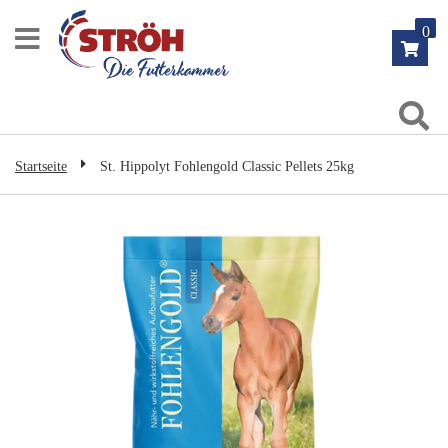
Zum
0
Inhalt
springen
Su
Startseite
St. Hippolyt Fohlengold Classic Pellets 25kg
Zum
Ende
der
Bildgalerie
springen