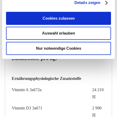
Details zeigen
Natrium
0,55 %
Lysin
0,6 %
Cookies zulassen
Methionin
0,4 %
Auswahl erlauben
Nur notwendige Cookies
Zusatzstoffe pro kg:
Ernährungsphysiologische Zusatzstoffe
Vitamin A 3a672a
24 210
IE
Vitamin D3 3a671
2 990
IE