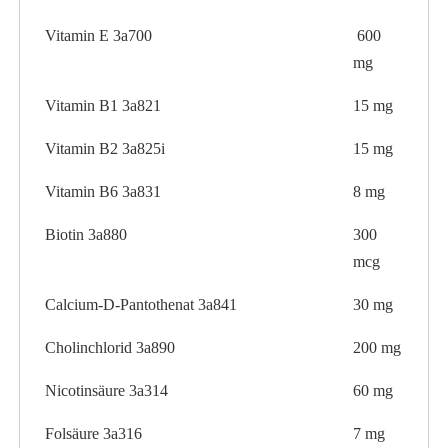
Vitamin E 3a700
600
mg
Vitamin B1 3a821
15 mg
Vitamin B2 3a825i
15 mg
Vitamin B6 3a831
8 mg
Biotin 3a880
300
mcg
Calcium-D-Pantothenat 3a841
30 mg
Cholinchlorid 3a890
200 mg
Nicotinsäure 3a314
60 mg
Folsäure 3a316
7 mg