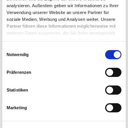
analysieren. Außerdem geben wir Informationen zu Ihrer
Rohfaser
8,0 %
Verwendung unserer Website an unsere Partner für
soziale Medien, Werbung und Analysen weiter. Unsere
Rohasche
11,0 %
Partner führen diese Informationen möglicherweise mit
weiteren Daten zusammen, die Sie ihnen bereitgestellt
verd. Rohprotein
101 g/kg
haben oder die sie im Rahmen Ihrer Nutzung der Dienste
gesammelt haben.
verd. Energie
11,5 MJ/kg
Einwilligungsauswahl
Notwendig
umsetzb. Energie
10,2 MJ/kg
Präferenzen
Stärke
20,0 %
Zucker
5,0 %
Statistiken
Calcium
2,0 %
Marketing
Phosphor
0,6 %
Magnesium
0,5 %