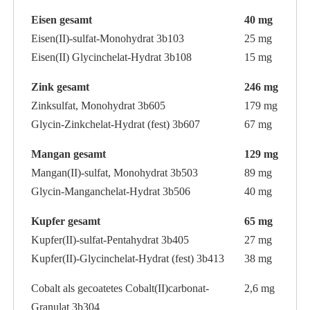
Eisen gesamt
40 mg
Eisen(II)-sulfat-Monohydrat 3b103
25 mg
Eisen(II) Glycinchelat-Hydrat 3b108
15 mg
Zink gesamt
246 mg
Zinksulfat, Monohydrat 3b605
179 mg
Glycin-Zinkchelat-Hydrat (fest) 3b607
67 mg
Mangan gesamt
129 mg
Mangan(II)-sulfat, Monohydrat 3b503
89 mg
Glycin-Manganchelat-Hydrat 3b506
40 mg
Kupfer gesamt
65 mg
Kupfer(II)-sulfat-Pentahydrat 3b405
27 mg
Kupfer(II)-Glycinchelat-Hydrat (fest) 3b413
38 mg
Cobalt als gecoatetes Cobalt(II)carbonat-
2,6 mg
Granulat 3b304