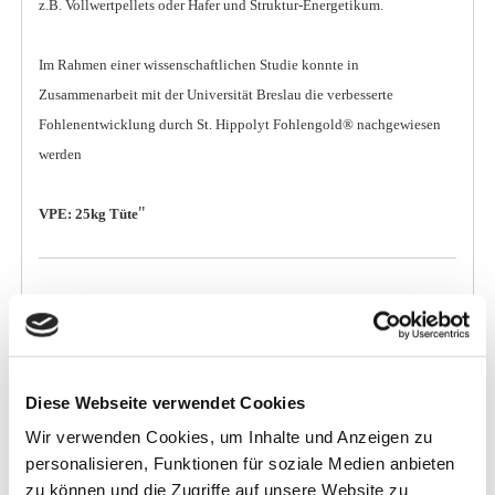
z.B. Vollwertpellets oder Hafer und Struktur-Energetikum.
Im Rahmen einer wissenschaftlichen Studie konnte in
Zusammenarbeit mit der Universität Breslau die verbesserte
Fohlenentwicklung durch St. Hippolyt Fohlengold® nachgewiesen
werden
"
VPE: 25kg Tüte
Inhaltsstoffe
Diese Webseite verwendet Cookies
Wir verwenden Cookies, um Inhalte und Anzeigen zu
Rohprotein
14,0 %
personalisieren, Funktionen für soziale Medien anbieten
zu können und die Zugriffe auf unsere Website zu
Rohfett
8,0 %