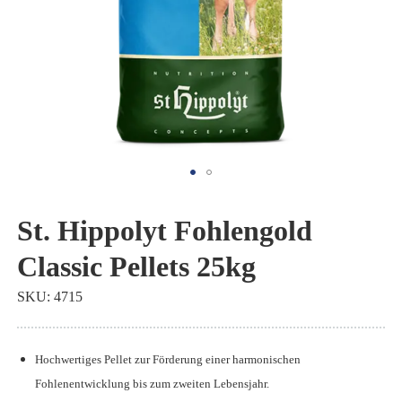
Zum
Anfang
St. Hippolyt Fohlengold
der
Classic Pellets 25kg
Bildgalerie
springen
SKU
4715
Hochwertiges Pellet zur Förderung einer harmonischen
Fohlenentwicklung bis zum zweiten Lebensjahr.